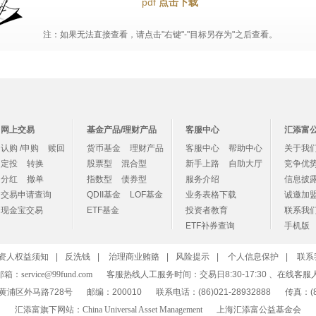
pdf
点击下载
注：如果无法直接查看，请点击"右键"-"目标另存为"之后查看。
网上交易
基金产品/理财产品
客服中心
汇添富
认购 /申购
赎回
货币基金
理财产品
客服中心
帮助中心
关于我
定投
转换
股票型
混合型
新手上路
自助大厅
竞争优
分红
撤单
指数型
债券型
服务介绍
信息披
交易申请查询
QDII基金
LOF基金
业务表格下载
诚邀加
现金宝交易
ETF基金
投资者教育
联系我
ETF补券查询
手机版
资人权益须知
|
反洗钱
|
治理商业贿赂
|
风险提示
|
个人信息保护
|
联系
邮箱：
service@99fund.com
客服热线人工服务时间：交易日8:30-17:30 、在线客服
黄浦区外马路728号
邮编：200010
联系电话：(86)021-28932888
传真：(86
汇添富旗下网站：
China Universal Asset Management
上海汇添富公益基金会