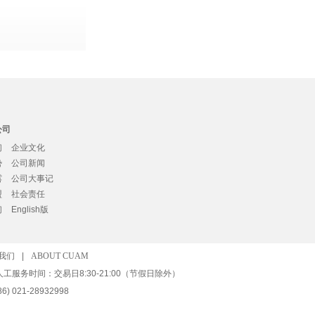
公司
们
企业文化
势
公司新闻
露
公司大事记
盟
社会责任
们
English版
我们
|
ABOUT CUAM
人工服务时间：交易日8:30-21:00（节假日除外）
) 021-28932998