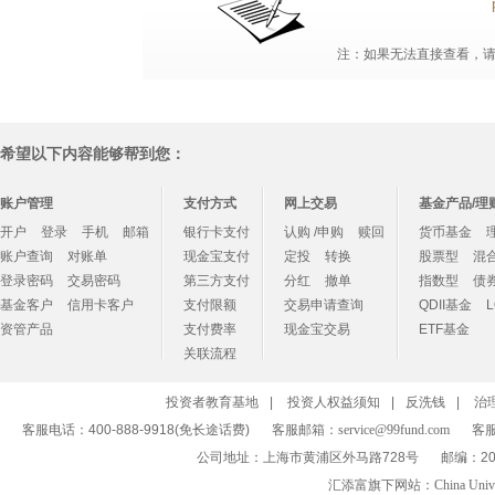
注：如果无法直接查看，请点
希望以下内容能够帮到您：
账户管理
支付方式
网上交易
基金产品/理
开户
登录
手机
邮箱
银行卡支付
认购 /申购
赎回
货币基金
账户查询
对账单
现金宝支付
定投
转换
股票型
混
登录密码
交易密码
第三方支付
分红
撤单
指数型
债
基金客户
信用卡客户
支付限额
交易申请查询
QDII基金
资管产品
支付费率
现金宝交易
ETF基金
关联流程
投资者教育基地
|
投资人权益须知
|
反洗钱
|
治
客服电话：400-888-9918(免长途话费)
客服邮箱：
service@99fund.com
客服
公司地址：上海市黄浦区外马路728号
邮编：20
汇添富旗下网站：
China Univ