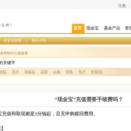
注册
|
首页
现金宝
基金产品
资
投资者教育
服务介绍
来帮助中心搜搜看
分红
开户
现金宝
定投
认购
申购
专户
中登TA
“现金宝”充值需要手续费吗？
宝充值和取现都是1分钱起，且无申购赎回费用。
示】