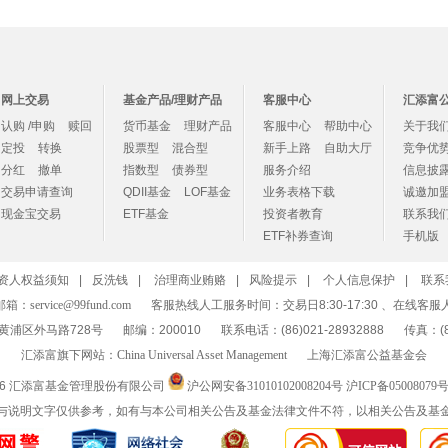
网上交易
基金产品/理财产品
客服中心
汇添富
认购 /申购
赎回
货币基金
理财产品
客服中心
帮助中心
关于我
定投
转换
股票型
混合型
新手上路
自助大厅
竞争优
分红
撤单
指数型
债券型
服务介绍
信息披
交易申请查询
QDII基金
LOF基金
业务表格下载
诚邀加
现金宝交易
ETF基金
投资者教育
联系我
ETF补券查询
手机版
资人权益须知
|
反洗钱
|
治理商业贿赂
|
风险提示
|
个人信息保护
|
联系
邮箱：
service@99fund.com
客服热线人工服务时间：交易日8:30-17:30 、在线客服
黄浦区外马路728号
邮编：200010
联系电话：(86)021-28932888
传真：(86
汇添富旗下网站：
China Universal Asset Management
上海汇添富公益基金会
26 汇添富基金管理股份有限公司
沪公网安备31010102008204号
沪ICP备05008079号
与说明文字仅供参考，如有与本公司相关公告及基金法律文件不符，以相关公告及基