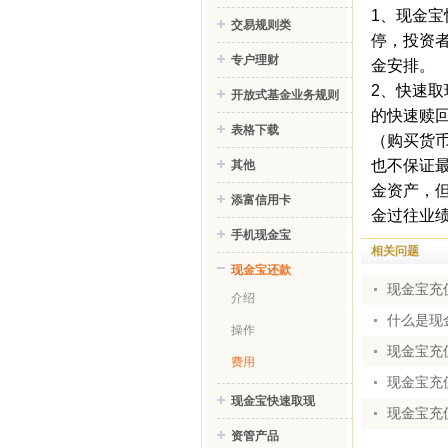
1、现金
交易规则类
停，投资
专户理财
金安排。
2、快速
开放式基金业务规则
的快速赎
表格下载
（购买货
也不保证
其他
金资产，
添富信用卡
金过往业绩
手机现金宝
相关问题
现金宝还款
现金宝充
介绍
什么是现
操作
现金宝充
费用
现金宝充
现金宝快速取现
现金宝充
资管产品