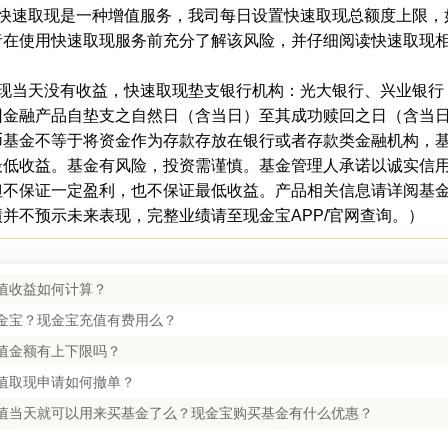
宝快速取现是一种增值服务，我司每日设置快速取现总额度上限，
者在使用快速取现服务前充分了解该风险，并仔细阅读快速取现
取现当天没有收益，快速取现垫支银行机构：光大银行、兴业银行
回金融产品自垫支之自然日（含当日）至其成功赎回之日（含当
币基金不等于将资金作为存款存放在银行或者存款类金融机构，
最低收益。基金有风险，投资需谨慎。基金管理人承诺以诚实信
但不保证一定盈利，也不保证最低收益。产品相关信息请详阅基
并不预示未来表现，完整业绩请至现金宝APP/官网查询。）
值收益如何计算？
金宝？现金宝充值有费用么？
值金额有上下限吗？
值取现申请如何撤单？
值当天就可以用来买基金了么？现金宝购买基金有什么优惠？