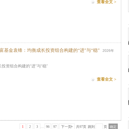
查看全文 >
富基金袁锋：均衡成长投资组合构建的“进”与“稳”
2026年
日
投资组合构建的“进”与“稳”
查看全文 >
1
2
3
…
96
97
下一页
共97页
跳到
页
确定