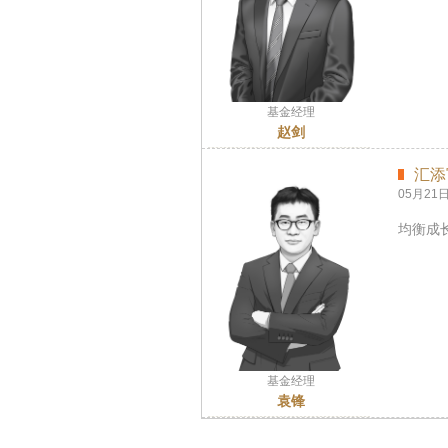
基金经理
赵剑
汇添
05月21
均衡成长
基金经理
袁锋