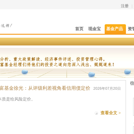
注册
|
首页
现金宝
基金产品
资
富基金徐光：从评级利差视角看信用债定价
2026年07月20日
本质是给风险定价。
查看全文 >