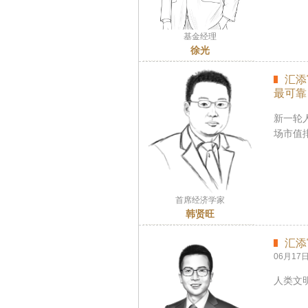
基金经理
徐光
汇添
最可靠
新一轮
场市值
首席经济学家
韩贤旺
汇添
06月17
人类文