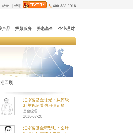
登录
|
帮助
400-888-9918
管产品
投顾服务
养老基金
企业理财
往期回顾
汇添富基金徐光：从评级
利差视角看信用债定价
基金经理
2026-07-20
汇添富基金韩贤旺：全球