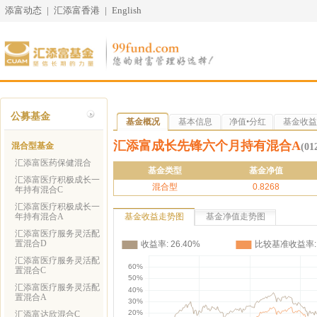
添富动态
|
汇添富香港
|
English
公募基金
基金概况
基本信息
净值•分红
基金收益
汇添富成长先锋六个月持有混合A
混合型基金
(01
汇添富医药保健混合
基金类型
基金净值
汇添富医疗积极成长一
混合型
0.8268
年持有混合C
汇添富医疗积极成长一
年持有混合A
基金收益走势图
基金净值走势图
汇添富医疗服务灵活配
置混合D
汇添富医疗服务灵活配
置混合C
汇添富医疗服务灵活配
置混合A
汇添富达欣混合C