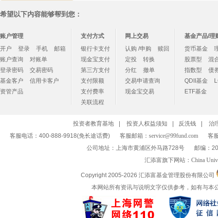
希望以下内容能够帮到您：
账户管理
支付方式
网上交易
基金产品/理
开户
登录
手机
邮箱
银行卡支付
认购 /申购
赎回
货币基金
账户查询
对账单
现金宝支付
定投
转换
股票型
混
登录密码
交易密码
第三方支付
分红
撤单
指数型
债
基金客户
信用卡客户
支付限额
交易申请查询
QDII基金
资管产品
支付费率
现金宝交易
ETF基金
关联流程
投资者教育基地
|
投资人权益须知
|
反洗钱
|
治
客服电话：400-888-9918(免长途话费)
客服邮箱：
service@99fund.com
客服
公司地址：上海市黄浦区外马路728号
邮编：20
汇添富旗下网站：
China Univ
Copyright 2005-
2026 汇添富基金管理股份有限公司
本网站所有资讯与说明文字仅供参考，如有与本