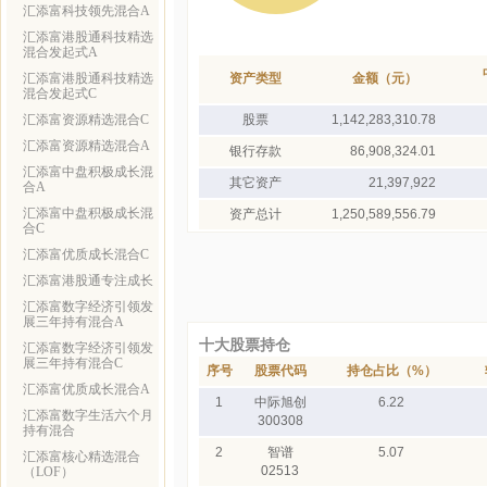
汇添富科技领先混合A
汇添富港股通科技精选
混合发起式A
汇添富港股通科技精选
资产类型
金额（元）
混合发起式C
汇添富资源精选混合C
股票
1,142,283,310.78
汇添富资源精选混合A
银行存款
86,908,324.01
汇添富中盘积极成长混
其它资产
21,397,922
合A
汇添富中盘积极成长混
资产总计
1,250,589,556.79
合C
汇添富优质成长混合C
汇添富港股通专注成长
汇添富数字经济引领发
展三年持有混合A
十大股票持仓
汇添富数字经济引领发
展三年持有混合C
序号
股票代码
持仓占比（%）
汇添富优质成长混合A
1
中际旭创
6.22
汇添富数字生活六个月
300308
持有混合
2
智谱
5.07
汇添富核心精选混合
02513
（LOF）