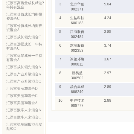
汇添富高质量成长精选2
3
北方华创
5.04
年持有混合
002371
汇添富价值成长均衡投
4
生益科技
4.24
资混合C
600183
汇添富价值成长均衡投
资混合A
5
江海股份
3.85
002484
汇添富成长领先混合C
汇添富远景成长一年持
6
杰瑞股份
3.74
有混合C
002353
汇添富远景成长一年持
7
冰轮环境
3.67
有混合A
000811
汇添富成长领先混合A
8
新易盛
2.97
汇添富产业升级混合A
300502
汇添富产业升级混合C
9
晶合集成
2.89
汇添富美丽30混合D
688249
汇添富美丽30混合C
10
中控技术
2.88
汇添富美丽30混合A
688777
汇添富数字未来混合A
汇添富数字未来混合C
汇添富弘瑞回报混合发
起式C