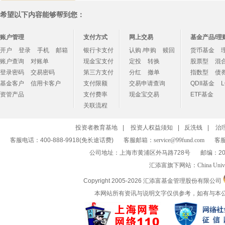
希望以下内容能够帮到您：
账户管理
支付方式
网上交易
基金产品/理
开户
登录
手机
邮箱
银行卡支付
认购 /申购
赎回
货币基金
账户查询
对账单
现金宝支付
定投
转换
股票型
混
登录密码
交易密码
第三方支付
分红
撤单
指数型
债
基金客户
信用卡客户
支付限额
交易申请查询
QDII基金
资管产品
支付费率
现金宝交易
ETF基金
关联流程
投资者教育基地
|
投资人权益须知
|
反洗钱
|
治
客服电话：400-888-9918(免长途话费)
客服邮箱：
service@99fund.com
客服
公司地址：上海市黄浦区外马路728号
邮编：20
汇添富旗下网站：
China Univ
Copyright 2005-
2026 汇添富基金管理股份有限公司
本网站所有资讯与说明文字仅供参考，如有与本