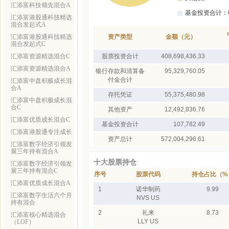
汇添富科技领先混合A
汇添富港股通科技精选
混合发起式A
汇添富港股通科技精选
资产类型
金额（元）
混合发起式C
汇添富资源精选混合C
股票投资合计
408,698,436.33
汇添富资源精选混合A
银行存款和清算备
95,329,760.05
付金合计
汇添富中盘积极成长混
合A
存托凭证
55,375,480.98
汇添富中盘积极成长混
合C
其他资产
12,492,836.76
汇添富优质成长混合C
基金投资合计
107,782.49
汇添富港股通专注成长
资产总计
572,004,296.61
汇添富数字经济引领发
展三年持有混合A
十大股票持仓
汇添富数字经济引领发
展三年持有混合C
序号
股票代码
持仓占比（%
汇添富优质成长混合A
1
诺华制药
9.99
汇添富数字生活六个月
NVS US
持有混合
2
礼来
8.73
汇添富核心精选混合
LLY US
（LOF）