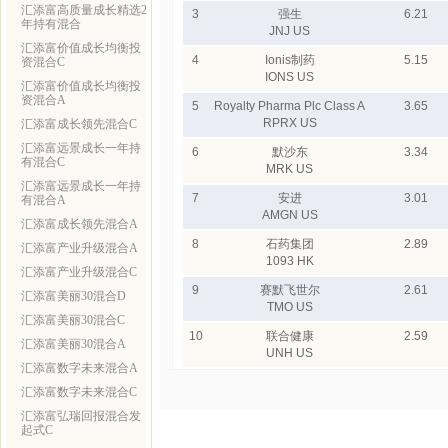
汇添富高质量成长精选2
3
强生
6.21
年持有混合
JNJ US
汇添富价值成长均衡投
4
Ionis制药
5.15
资混合C
IONS US
汇添富价值成长均衡投
资混合A
5
Royalty Pharma Plc Class A
3.65
RPRX US
汇添富成长领先混合C
汇添富远景成长一年持
6
默沙东
3.34
有混合C
MRK US
汇添富远景成长一年持
7
安进
3.01
有混合A
AMGN US
汇添富成长领先混合A
8
石药集团
2.89
汇添富产业升级混合A
1093 HK
汇添富产业升级混合C
9
赛默飞世尔
2.61
汇添富美丽30混合D
TMO US
汇添富美丽30混合C
10
联合健康
2.59
汇添富美丽30混合A
UNH US
汇添富数字未来混合A
汇添富数字未来混合C
汇添富弘瑞回报混合发
起式C