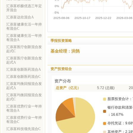
汇添富积极优选三年定
开混合
汇添富达欣混合A
汇添富健康生活一年持
有混合C
汇添富健康生活一年持
有混合A
季报投资策略
汇添富医疗创新混合发
基金经理：洪鹄
起式C
汇添富医疗创新混合发
起式A
资产投资组合
汇添富创新医药混合A
汇添富创新医药混合C
资产分布
汇添富均衡回报混合发
起式A
总资产（亿元）
5.72 (总额)
20
汇添富均衡回报混合发
起式C
汇添富优势行业一年持
有混合A
汇添富优势行业一年持
有混合C
汇添富科技领先混合C