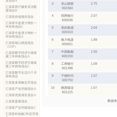
置混合A
3
东山精密
2.75
汇添富医疗服务灵活配
002384
置混合D
4
招商银行
2.07
汇添富价值领先混合
600036
汇添富中盘潜力增长一
年持有混合C
5
美的集团
2.04
000333
汇添富中盘潜力增长一
年持有混合A
6
格力电器
1.89
汇添富核心精选混合
000651
（LOF）
7
中国船舶
1.50
汇添富数字经济引领发
600150
展三年持有混合A
汇添富数字经济引领发
8
工商银行
1.09
展三年持有混合C
601398
汇添富数字生活六个月
9
宁德时代
1.07
持有混合
300750
汇添富多策略定开混合
10
陕西煤业
1.07
汇添富产业升级混合A
601225
汇添富优质成长混合A
数据来
汇添富盈泰混合
汇添富产业升级混合C
汇添富科创板2年定开混