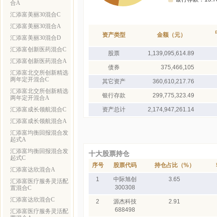
合A
汇添富美丽30混合C
汇添富美丽30混合A
资产类型
金额（元）
汇添富美丽30混合D
汇添富创新医药混合C
股票
1,139,095,614.89
汇添富创新医药混合A
债券
375,466,105
汇添富北交所创新精选
两年定开混合C
其它资产
360,610,217.76
汇添富北交所创新精选
银行存款
299,775,323.49
两年定开混合A
汇添富成长领航混合C
资产总计
2,174,947,261.14
汇添富成长领航混合A
汇添富均衡回报混合发
起式A
汇添富均衡回报混合发
十大股票持仓
起式C
序号
股票代码
持仓占比（%）
汇添富达欣混合A
1
中际旭创
3.65
汇添富医疗服务灵活配
300308
置混合C
汇添富达欣混合C
2
源杰科技
2.91
688498
汇添富医疗服务灵活配