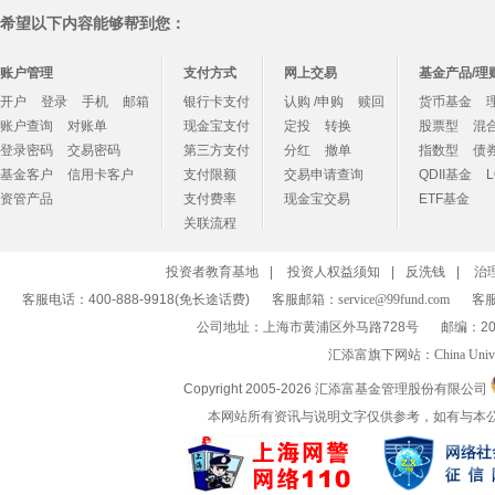
希望以下内容能够帮到您：
账户管理
支付方式
网上交易
基金产品/理
开户
登录
手机
邮箱
银行卡支付
认购 /申购
赎回
货币基金
账户查询
对账单
现金宝支付
定投
转换
股票型
混
登录密码
交易密码
第三方支付
分红
撤单
指数型
债
基金客户
信用卡客户
支付限额
交易申请查询
QDII基金
资管产品
支付费率
现金宝交易
ETF基金
关联流程
投资者教育基地
|
投资人权益须知
|
反洗钱
|
治
客服电话：400-888-9918(免长途话费)
客服邮箱：
service@99fund.com
客服
公司地址：上海市黄浦区外马路728号
邮编：20
汇添富旗下网站：
China Univ
Copyright 2005-
2026 汇添富基金管理股份有限公司
本网站所有资讯与说明文字仅供参考，如有与本