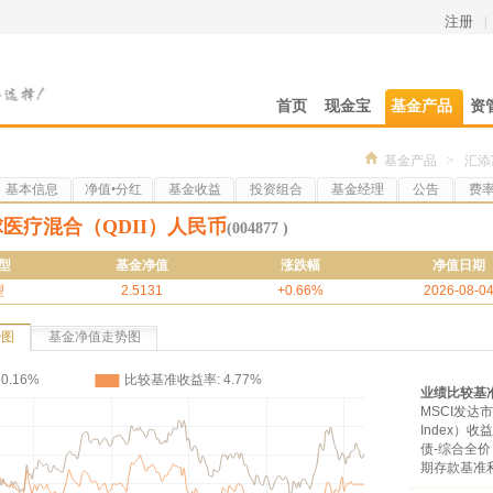
注册
|
首页
现金宝
基金产品
资
基金产品
>
汇添
基本信息
净值•分红
基金收益
投资组合
基金经理
公告
费
医疗混合（QDII）人民币
(004877 )
型
基金净值
涨跌幅
净值日期
型
2.5131
+0.66%
2026-08-0
势图
基金净值走势图
业绩比较基
MSCI发达市场
Index）
债-综合全价
期存款基准利