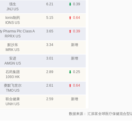
强生
6.21
0.39
JNJ US
Ionis制药
5.15
0.64
IONS US
ty Pharma Plc Class A
3.65
0.39
RPRX US
默沙东
3.34
新增
MRK US
安进
3.01
新增
AMGN US
石药集团
2.89
0.25
1093 HK
赛默飞世尔
2.61
0.64
TMO US
联合健康
2.59
新增
UNH US
数据来源： 汇添富全球医疗保健混合型