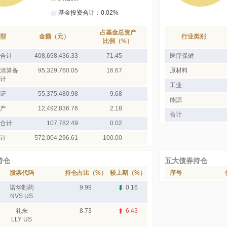
占基金总资产
型
金额（元）
行业类别
比例（%）
合计
408,698,436.33
71.45
医疗保健
清算备
95,329,760.05
16.67
原材料
计
工业
证
55,375,480.98
9.68
能源
产
12,492,836.76
2.18
合计
合计
107,782.49
0.02
计
572,004,296.61
100.00
持仓
五大债券持仓
股票代码
持仓占比（%）
较上期（%）
序号
诺华制药
9.99
0.16
NVS US
礼来
8.73
6.43
LLY US