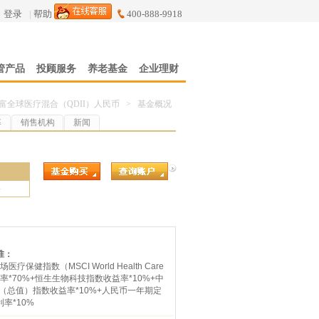
登录
|
帮助
400-888-9918
管产品
投顾服务
养老基金
企业理财
富全球医疗混合（QDII）人民币
>
基金概况
率
销售机构
新闻
4
准：
医疗保健指数（MSCI World Health Care
收益率*70%+恒生生物科技指数收益率*10%+中
（总值）指数收益率*10%+人民币一年期定
率*10%