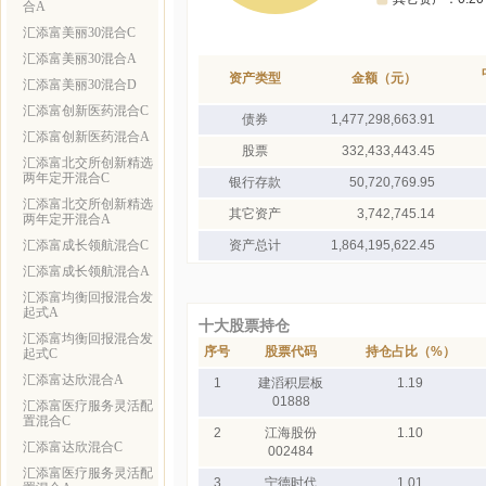
合A
汇添富美丽30混合C
汇添富美丽30混合A
资产类型
金额（元）
汇添富美丽30混合D
汇添富创新医药混合C
债券
1,477,298,663.91
汇添富创新医药混合A
股票
332,433,443.45
汇添富北交所创新精选
两年定开混合C
银行存款
50,720,769.95
汇添富北交所创新精选
其它资产
3,742,745.14
两年定开混合A
汇添富成长领航混合C
资产总计
1,864,195,622.45
汇添富成长领航混合A
汇添富均衡回报混合发
起式A
十大股票持仓
汇添富均衡回报混合发
序号
股票代码
持仓占比（%）
起式C
汇添富达欣混合A
1
建滔积层板
1.19
01888
汇添富医疗服务灵活配
置混合C
2
江海股份
1.10
汇添富达欣混合C
002484
汇添富医疗服务灵活配
3
宁德时代
1.01