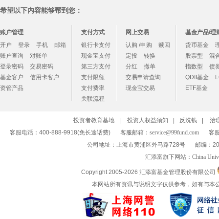
希望以下内容能够帮到您：
账户管理
支付方式
网上交易
基金产品/理
开户
登录
手机
邮箱
银行卡支付
认购 /申购
赎回
货币基金
账户查询
对账单
现金宝支付
定投
转换
股票型
混
登录密码
交易密码
第三方支付
分红
撤单
指数型
债
基金客户
信用卡客户
支付限额
交易申请查询
QDII基金
资管产品
支付费率
现金宝交易
ETF基金
关联流程
投资者教育基地
|
投资人权益须知
|
反洗钱
|
治
客服电话：400-888-9918(免长途话费)
客服邮箱：
service@99fund.com
客服
公司地址：上海市黄浦区外马路728号
邮编：20
汇添富旗下网站：
China Univ
Copyright 2005-
2026 汇添富基金管理股份有限公司
本网站所有资讯与说明文字仅供参考，如有与本