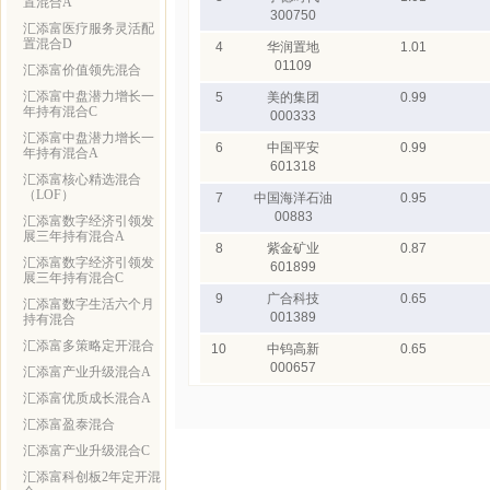
置混合A
300750
汇添富医疗服务灵活配
置混合D
4
华润置地
1.01
01109
汇添富价值领先混合
汇添富中盘潜力增长一
5
美的集团
0.99
年持有混合C
000333
汇添富中盘潜力增长一
6
中国平安
0.99
年持有混合A
601318
汇添富核心精选混合
（LOF）
7
中国海洋石油
0.95
00883
汇添富数字经济引领发
展三年持有混合A
8
紫金矿业
0.87
汇添富数字经济引领发
601899
展三年持有混合C
9
广合科技
0.65
汇添富数字生活六个月
001389
持有混合
汇添富多策略定开混合
10
中钨高新
0.65
000657
汇添富产业升级混合A
汇添富优质成长混合A
汇添富盈泰混合
汇添富产业升级混合C
汇添富科创板2年定开混