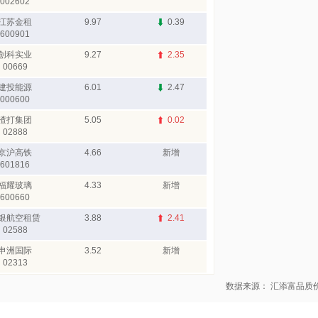
002602
江苏金租
9.97
0.39
600901
创科实业
9.27
2.35
00669
建投能源
6.01
2.47
000600
渣打集团
5.05
0.02
02888
京沪高铁
4.66
新增
601816
福耀玻璃
4.33
新增
600660
银航空租赁
3.88
2.41
02588
申洲国际
3.52
新增
02313
数据来源： 汇添富品质