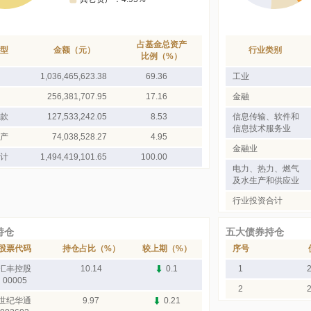
占基金总资产
型
金额（元）
行业类别
比例（%）
1,036,465,623.38
69.36
工业
256,381,707.95
17.16
金融
款
127,533,242.05
8.53
信息传输、软件和
信息技术服务业
产
74,038,528.27
4.95
金融业
计
1,494,419,101.65
100.00
电力、热力、燃气
及水生产和供应业
行业投资合计
持仓
五大债券持仓
股票代码
持仓占比（%）
较上期（%）
序号
汇丰控股
10.14
0.1
1
00005
2
世纪华通
9.97
0.21