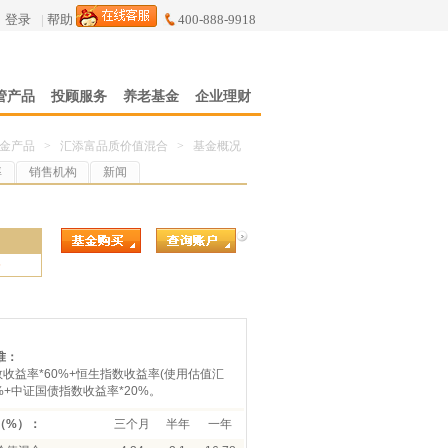
登录
|
帮助
400-888-9918
管产品
投顾服务
养老基金
企业理财
金产品
>
汇添富品质价值混合
>
基金概况
率
销售机构
新闻
5
准：
数收益率*60%+恒生指数收益率(使用估值汇
0%+中证国债指数收益率*20%。
（%）：
三个月
半年
一年