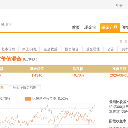
注册
|
首页
现金宝
基金产品
资
基
基本信息
净值•分红
基金收益
投资组合
基金经理
公告
费
质价值混合
(017043 )
型
基金净值
涨跌幅
净值日期
型
1.4340
+0.70%
2026-08-0
势图
基金净值走势图
业绩比较基
沪深300指
率折算)*2
阶段收益率