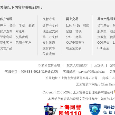
希望以下内容能够帮到您：
账户管理
支付方式
网上交易
基金产品/理
开户
登录
手机
邮箱
银行卡支付
认购 /申购
赎回
货币基金
账户查询
对账单
现金宝支付
定投
转换
股票型
混
登录密码
交易密码
第三方支付
分红
撤单
指数型
债
基金客户
信用卡客户
支付限额
交易申请查询
QDII基金
资管产品
支付费率
现金宝交易
ETF基金
关联流程
投资者教育基地
|
投资人权益须知
|
反洗钱
|
治
客服电话：400-888-9918(免长途话费)
客服邮箱：
service@99fund.com
客服
公司地址：上海市黄浦区外马路728号
邮编：20
汇添富旗下网站：
China Univ
Copyright 2005-
2026 汇添富基金管理股份有限公司
本网站所有资讯与说明文字仅供参考，如有与本