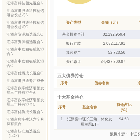
汇添富科技领先混合A
汇添富港股通科技精选
混合发起式A
汇添富港股通科技精选
资产类型
金额（元）
混合发起式C
汇添富资源精选混合C
基金投资合计
32,292,959.4
汇添富资源精选混合A
银行存款
2,082,117.91
汇添富中盘积极成长混
其它资产
52,723.56
合A
汇添富中盘积极成长混
资产总计
34,427,800.87
合C
汇添富优质成长混合C
五大债券持仓
汇添富港股通专注成长
序号
债券名称
汇添富数字经济引领发
展三年持有混合A
十大基金持仓
汇添富数字经济引领发
展三年持有混合C
持仓占比
序号
基金名称
（%）
汇添富优质成长混合A
1
汇添富中证长三角一体化发
94.58
汇添富数字生活六个月
持有混合
展主题ETF
汇添富核心精选混合
数据来源： 中证
（LOF）