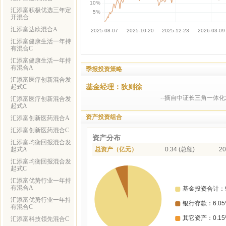
汇添富积极优选三年定
开混合
汇添富达欣混合A
汇添富健康生活一年持
有混合C
汇添富健康生活一年持
有混合A
季报投资策略
汇添富医疗创新混合发
基金经理：狄则徐
起式C
--摘自中证长三角一体
汇添富医疗创新混合发
起式A
资产投资组合
汇添富创新医药混合A
汇添富创新医药混合C
资产分布
汇添富均衡回报混合发
起式A
总资产（亿元）
0.34 (总额)
20
汇添富均衡回报混合发
起式C
汇添富优势行业一年持
有混合A
汇添富优势行业一年持
有混合C
汇添富科技领先混合C