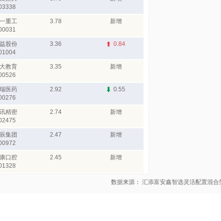
03338
一重工
3.78
新增
00031
益股份
3.36
0.84
01004
大教育
3.35
新增
00526
瑞医药
2.92
0.55
00276
讯精密
2.74
新增
02475
辰集团
2.47
新增
00972
康口腔
2.45
新增
01328
数据来源： 汇添富安鑫智选灵活配置混合