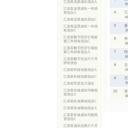
汇添富优质成长混合A
6
汇添富远景成长一年持
4
三
有混合A
6
汇添富优质成长混合C
5
嘉
汇添富远景成长一年持
有混合C
3
汇添富数字经济引领发
6
学
展三年持有混合C
0
汇添富数字经济引领发
7
恒
展三年持有混合A
6
汇添富数字生活六个月
持有混合
8
立
汇添富科技创新混合A
0
汇添富科技创新混合C
9
万
3
汇添富民营活力混合
汇添富价值成长均衡投
10
登
资混合A
0
汇添富价值驱动混合C
汇添富价值驱动混合A
汇添富价值成长均衡投
资混合C
汇添富成长先锋六个月