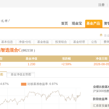
注册
|
首页
现金宝
基金产品
资
基
基本信息
净值•分红
基金收益
投资组合
基金经理
公告
费
鑫智选混合C
(002158 )
型
基金净值
涨跌幅
净值日期
型
1.230
+2.59%
2026-08-0
势图
基金净值走势图
业绩比较基
沪深300指
阶段收益率
汇添富安鑫