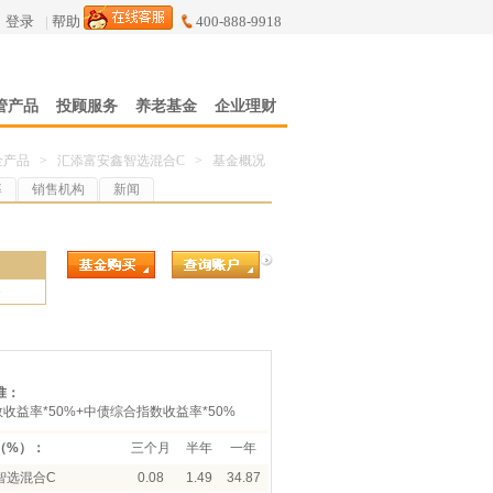
登录
|
帮助
400-888-9918
管产品
投顾服务
养老基金
企业理财
金产品
>
汇添富安鑫智选混合C
>
基金概况
率
销售机构
新闻
5
准：
数收益率*50%+中债综合指数收益率*50%
（%）：
三个月
半年
一年
智选混合C
0.08
1.49
34.87