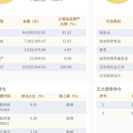
占基金总资产
型
金额（元）
行业类别
比例（%）
44,006,532.61
81.61
制造业
款
7,261,665.47
13.47
批发和零售业
2,626,076.94
4.87
教育
产
31,669.01
0.06
租赁和商务服务业
计
53,925,944.03
100.00
卫生和社会工作
行业投资合计
持仓
五大债券持仓
票代码
持仓占比（%）
较上期（%）
序号
星科技
4.91
新增
1
02444
2
轮环境
4.36
新增
00811
江鼎力
3.79
新增