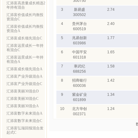
300750
汇添富高质量成长精选2
年持有混合
3
新易盛
2.74
汇添富价值成长均衡投
300502
资混合C
4
贵州茅台
2.40
汇添富价值成长均衡投
600519
资混合A
5
兆易创新
1.77
汇添富成长领先混合C
603986
汇添富远景成长一年持
有混合C
6
中国平安
1.65
汇添富远景成长一年持
601318
有混合A
7
寒武纪
1.58
汇添富成长领先混合A
688256
汇添富产业升级混合A
8
招商银行
1.42
汇添富产业升级混合C
600036
汇添富美丽30混合D
9
紫金矿业
1.34
汇添富美丽30混合C
601899
汇添富美丽30混合A
10
北方华创
1.24
汇添富数字未来混合A
002371
汇添富数字未来混合C
汇添富弘瑞回报混合发
起式C