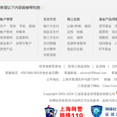
希望以下内容能够帮到您：
账户管理
支付方式
网上交易
基金产品/理
开户
登录
手机
邮箱
银行卡支付
认购 /申购
赎回
货币基金
账户查询
对账单
现金宝支付
定投
转换
股票型
混
登录密码
交易密码
第三方支付
分红
撤单
指数型
债
基金客户
信用卡客户
支付限额
交易申请查询
QDII基金
资管产品
支付费率
现金宝交易
ETF基金
关联流程
投资者教育基地
|
投资人权益须知
|
反洗钱
|
治
客服电话：400-888-9918(免长途话费)
客服邮箱：
service@99fund.com
客服
公司地址：上海市黄浦区外马路728号
邮编：20
汇添富旗下网站：
China Univ
Copyright 2005-
2026 汇添富基金管理股份有限公司
本网站所有资讯与说明文字仅供参考，如有与本