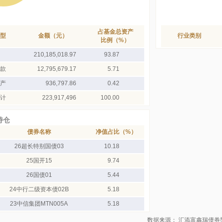
占基金总资产
型
金额（元）
行业类别
比例（%）
210,185,018.97
93.87
款
12,795,679.17
5.71
产
936,797.86
0.42
计
223,917,496
100.00
持仓
债券名称
净值占比（%）
26超长特别国债03
10.18
25国开15
9.74
26国债01
5.44
24中行二级资本债02B
5.18
23中信集团MTN005A
5.18
数据来源： 汇添富鑫瑞债券