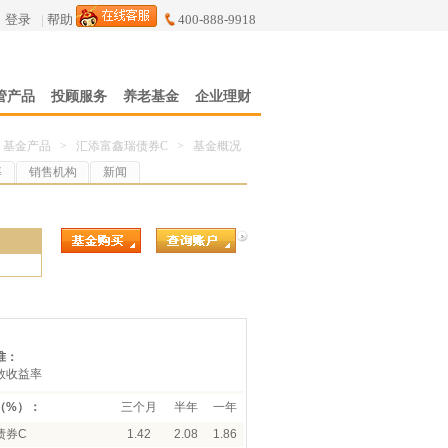
登录
|
帮助
400-888-9918
管产品
投顾服务
养老基金
企业理财
基金产品
>
汇添富鑫瑞债券C
>
基金概况
率
销售机构
新闻
7
准：
数收益率
（%）：
三个月
半年
一年
债券C
1.42
2.08
1.86