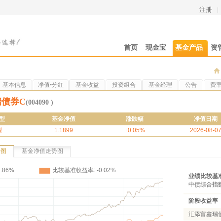
注册
|
首页
现金宝
基金产品
资
基本信息
净值•分红
基金收益
投资组合
基金经理
公告
费
债券C
(004090 )
型
基金净值
涨跌幅
净值日期
型
1.1899
+0.05%
2026-08-0
势图
基金净值走势图
业绩比较基
中债综合指
阶段收益率
汇添富鑫瑞