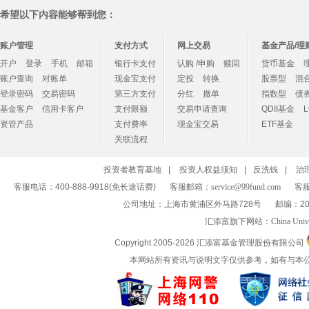
希望以下内容能够帮到您：
账户管理
支付方式
网上交易
基金产品/理
开户
登录
手机
邮箱
银行卡支付
认购 /申购
赎回
货币基金
账户查询
对账单
现金宝支付
定投
转换
股票型
混
登录密码
交易密码
第三方支付
分红
撤单
指数型
债
基金客户
信用卡客户
支付限额
交易申请查询
QDII基金
资管产品
支付费率
现金宝交易
ETF基金
关联流程
投资者教育基地
|
投资人权益须知
|
反洗钱
|
治
客服电话：400-888-9918(免长途话费)
客服邮箱：
service@99fund.com
客服
公司地址：上海市黄浦区外马路728号
邮编：20
汇添富旗下网站：
China Univ
Copyright 2005-
2026 汇添富基金管理股份有限公司
本网站所有资讯与说明文字仅供参考，如有与本