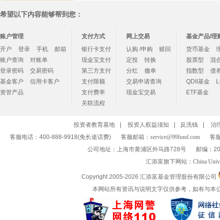
希望以下内容能够帮到您：
账户管理
支付方式
网上交易
基金产品/理
开户
登录
手机
邮箱
银行卡支付
认购 /申购
赎回
货币基金
账户查询
对账单
现金宝支付
定投
转换
股票型
混
登录密码
交易密码
第三方支付
分红
撤单
指数型
债
基金客户
信用卡客户
支付限额
交易申请查询
QDII基金
资管产品
支付费率
现金宝交易
ETF基金
关联流程
投资者教育基地
|
投资人权益须知
|
反洗钱
|
治
客服电话：400-888-9918(免长途话费)
客服邮箱：
service@99fund.com
客服
公司地址：上海市黄浦区外马路728号
邮编：20
汇添富旗下网站：
China Univ
Copyright 2005-
2026 汇添富基金管理股份有限公司
本网站所有资讯与说明文字仅供参考，如有与本