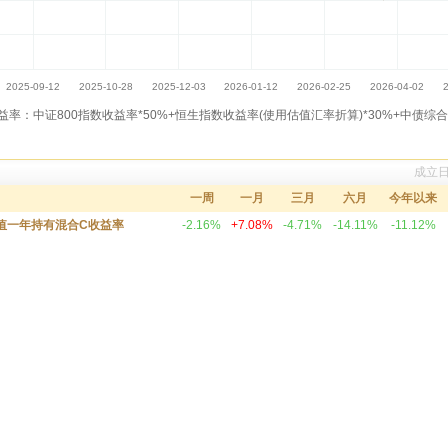
率：中证800指数收益率*50%+恒生指数收益率(使用估值汇率折算)*30%+中债综合
成立日期
一周
一月
三月
六月
今年以来
值一年持有混合C收益率
-2.16%
+7.08%
-4.71%
-14.11%
-11.12%