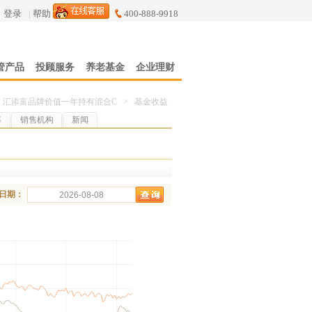
登录
|
帮助
400-888-9918
管产品
投顾服务
养老基金
企业理财
汇添富品牌价值一年持有混合C
>
基金收益
率
销售机构
新闻
日期：