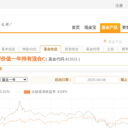
注册
|
首页
现金宝
基金产品
资
基金产品
>
基本信息
净值•分红
基金收益
投资组合
基金经理
公告
费
牌价值一年持有混合C
( 基金代码 013551 )
图
起始日期：
截止