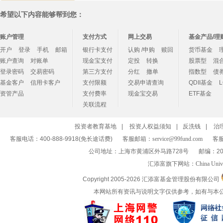
希望以下内容能够帮到您：
账户管理
支付方式
网上交易
基金产品/理
开户
登录
手机
邮箱
银行卡支付
认购 /申购
赎回
货币基金
账户查询
对账单
现金宝支付
定投
转换
股票型
混
登录密码
交易密码
第三方支付
分红
撤单
指数型
债
基金客户
信用卡客户
支付限额
交易申请查询
QDII基金
资管产品
支付费率
现金宝交易
ETF基金
关联流程
投资者教育基地
|
投资人权益须知
|
反洗钱
|
治
客服电话：400-888-9918(免长途话费)
客服邮箱：
service@99fund.com
客服
公司地址：上海市黄浦区外马路728号
邮编：20
汇添富旗下网站：
China Univ
Copyright 2005-
2026 汇添富基金管理股份有限公司
本网站所有资讯与说明文字仅供参考，如有与本