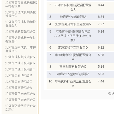
汇添富高质量成长精选2
2
汇添富科技创新灵活配置混
8.44
年持有混合
合A
汇添富价值成长均衡投
资混合C
3
融通产业趋势股票A
8.34
汇添富价值成长均衡投
4
汇添富外延增长主题股票A
7.27
资混合A
汇添富成长领先混合C
5
汇添富中债-市场隐含评级
6.14
AA+及以上信用债(1-3年)指
汇添富远景成长一年持
数A
有混合C
汇添富远景成长一年持
6
汇添富移动互联股票D
6.12
有混合A
7
华商创新成长灵活配置混合
5.28
汇添富成长领先混合A
A
汇添富产业升级混合A
8
富国创新科技混合C
5.14
汇添富产业升级混合C
9
融通产业趋势臻选股票A
5.03
汇添富美丽30混合D
汇添富美丽30混合C
10
华商优势行业灵活配置混合
4.44
A
汇添富美丽30混合A
汇添富数字未来混合A
数据
汇添富数字未来混合C
汇添富弘瑞回报混合发
起式C