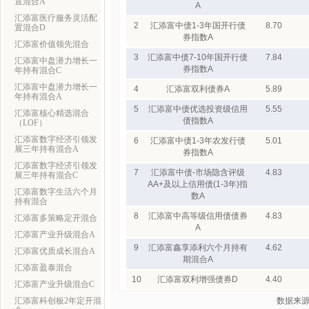
置混合A
A
汇添富医疗服务灵活配
2
汇添富中债1-3年国开行债
8.70
置混合D
券指数A
汇添富价值领先混合
3
汇添富中债7-10年国开行债
7.84
汇添富中盘潜力增长一
券指数A
年持有混合C
汇添富中盘潜力增长一
4
汇添富双利债券A
5.89
年持有混合A
5
汇添富中债优选投资级信用
5.55
汇添富核心精选混合
债指数A
（LOF）
汇添富数字经济引领发
6
汇添富中债1-3年农发行债
5.01
展三年持有混合A
券指数A
汇添富数字经济引领发
7
汇添富中债-市场隐含评级
4.83
展三年持有混合C
AA+及以上信用债(1-3年)指
汇添富数字生活六个月
数A
持有混合
8
汇添富中高等级信用债债券
4.83
汇添富多策略定开混合
A
汇添富产业升级混合A
9
汇添富鑫享添利六个月持有
4.62
汇添富优质成长混合A
期混合A
汇添富盈泰混合
10
汇添富双利增强债券D
4.40
汇添富产业升级混合C
汇添富科创板2年定开混
数据来源