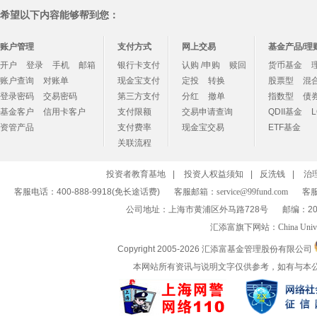
希望以下内容能够帮到您：
账户管理
支付方式
网上交易
基金产品/理
开户
登录
手机
邮箱
银行卡支付
认购 /申购
赎回
货币基金
账户查询
对账单
现金宝支付
定投
转换
股票型
混
登录密码
交易密码
第三方支付
分红
撤单
指数型
债
基金客户
信用卡客户
支付限额
交易申请查询
QDII基金
资管产品
支付费率
现金宝交易
ETF基金
关联流程
投资者教育基地
|
投资人权益须知
|
反洗钱
|
治
客服电话：400-888-9918(免长途话费)
客服邮箱：
service@99fund.com
客服
公司地址：上海市黄浦区外马路728号
邮编：20
汇添富旗下网站：
China Univ
Copyright 2005-
2026 汇添富基金管理股份有限公司
本网站所有资讯与说明文字仅供参考，如有与本