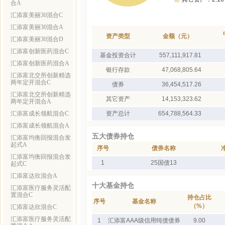
合A
汇添富美丽30混合C
汇添富美丽30混合A
资产类型
金额（元）
汇添富美丽30混合D
汇添富创新医药混合C
基金投资合计
557,111,917.81
汇添富创新医药混合A
银行存款
47,068,805.64
汇添富北交所创新精选
两年定开混合C
债券
36,454,517.26
汇添富北交所创新精选
其它资产
14,153,323.62
两年定开混合A
汇添富成长领航混合C
资产总计
654,788,564.33
汇添富成长领航混合A
五大债券持仓
汇添富均衡回报混合发
起式A
序号
债券名称
汇添富均衡回报混合发
1
25国债13
起式C
汇添富达欣混合A
十大基金持仓
汇添富医疗服务灵活配
置混合C
持仓占比
序号
基金名称
（%）
汇添富达欣混合C
汇添富医疗服务灵活配
1
汇添富AAA级信用纯债债券
9.00