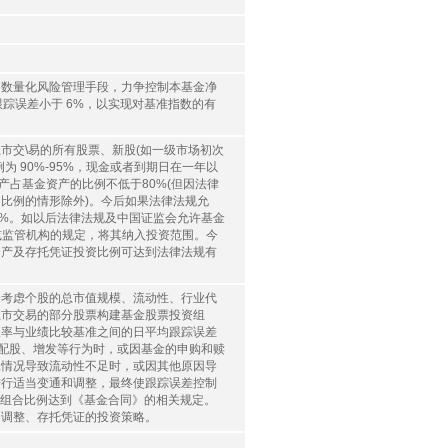
和数量化风险管理手段，力争控制本基金净
跟踪误差小于 6%，以实现对基准指数的有
市交\易的所有股票、新股(如一级市场初次
 90%-95%，现金或者到期日在一年以
产占基金资产的比例不低于80%(但因法律
比例的情形除外)。今后如果法律法规允
0%。如以后法律法规及中国证监会允许基金
或监管机构的规定，将其纳入投资范围。今
资产及存托凭证投资比例可达到法律法规有
合考虑个股的总市值规模、流动性、行业代
上市交易的部分股票构建基金股票投资组
长率与业绩比较基准之间的日平均跟踪误差
红、配股、增发等行为时，或因基金的申购和赎
殊情况导致流动性不足时，或因其他原因导
进行适当变通和调整，最终使跟踪误差控制
投资组合比例达到《基金合同》的相关规定。
合调整、存托凭证的投资策略。