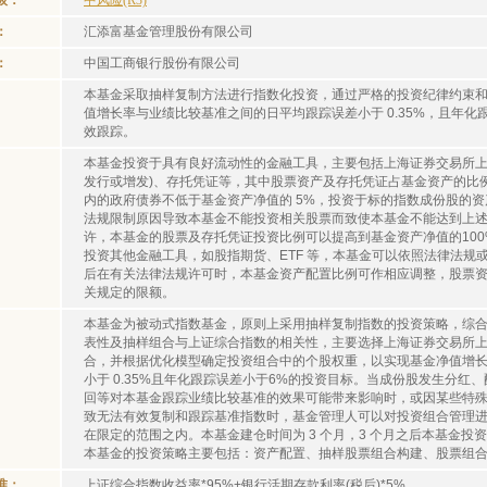
级：
中风险(R3)
：
汇添富基金管理股份有限公司
：
中国工商银行股份有限公司
本基金采取抽样复制方法进行指数化投资，通过严格的投资纪律约束
值增长率与业绩比较基准之间的日平均跟踪误差小于 0.35%，且年化
效跟踪。
本基金投资于具有良好流动性的金融工具，主要包括上海证券交易所上
发行或增发)、存托凭证等，其中股票资产及存托凭证占基金资产的比例为
内的政府债券不低于基金资产净值的 5%，投资于标的指数成份股的资
法规限制原因导致本基金不能投资相关股票而致使本基金不能达到上述
许，本基金的股票及存托凭证投资比例可以提高到基金资产净值的10
投资其他金融工具，如股指期货、ETF 等，本基金可以依照法律法规
后在有关法律法规许可时，本基金资产配置比例可作相应调整，股票
关规定的限额。
本基金为被动式指数基金，原则上采用抽样复制指数的投资策略，综
表性及抽样组合与上证综合指数的相关性，主要选择上海证券交易所
合，并根据优化模型确定投资组合中的个股权重，以实现基金净值增
小于 0.35%且年化跟踪误差小于6%的投资目标。当成份股发生分
回等对本基金跟踪业绩比较基准的效果可能带来影响时，或因某些特
致无法有效复制和跟踪基准指数时，基金管理人可以对投资组合管理
在限定的范围之内。本基金建仓时间为 3 个月，3 个月之后本基金
本基金的投资策略主要包括：资产配置、抽样股票组合构建、股票组
准：
上证综合指数收益率*95%+银行活期存款利率(税后)*5%