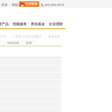
登录
|
帮助
400-888-9918
管产品
投顾服务
养老基金
企业理财
金产品
>
汇添富上证综合指数A
>
基金信息
率
销售机构
新闻
。