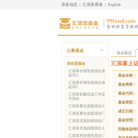
添富动态
|
汇添富香港
|
English
公募基金
基金概况
汇添富上
混合型基金
汇添富价值智选混合发
起式A
基金全称：
汇添富价值智选混合发
基金简称：
起式C
基金代码：
汇添富积极优选三年定
开混合
基金类型：
汇添富量化选股混合A
成立日期：
汇添富量化选股混合C
基金经理：
汇添富优选回报混合C
汇添富优选回报混合A
风险收益特
汇添富科技领先混合C