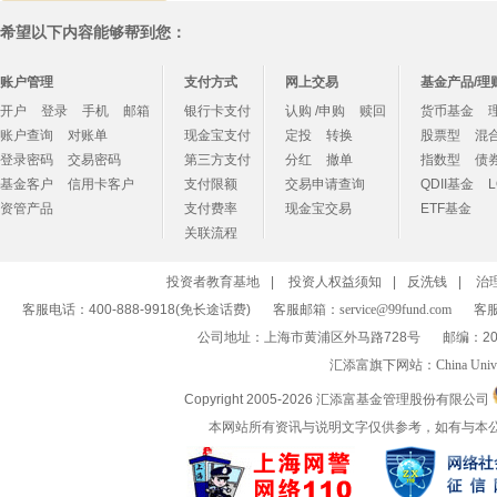
希望以下内容能够帮到您：
账户管理
支付方式
网上交易
基金产品/理
开户
登录
手机
邮箱
银行卡支付
认购 /申购
赎回
货币基金
账户查询
对账单
现金宝支付
定投
转换
股票型
混
登录密码
交易密码
第三方支付
分红
撤单
指数型
债
基金客户
信用卡客户
支付限额
交易申请查询
QDII基金
资管产品
支付费率
现金宝交易
ETF基金
关联流程
投资者教育基地
|
投资人权益须知
|
反洗钱
|
治
客服电话：400-888-9918(免长途话费)
客服邮箱：
service@99fund.com
客服
公司地址：上海市黄浦区外马路728号
邮编：20
汇添富旗下网站：
China Univ
Copyright 2005-
2026 汇添富基金管理股份有限公司
本网站所有资讯与说明文字仅供参考，如有与本