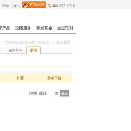
登录
|
帮助
400-888-9918
管产品
投顾服务
养老基金
企业理财
>
汇添富稳健欣享一年持有混合
>
基金新闻
率
销售机构
新闻
来 源
发布日期
共0页
跳到
页
确定