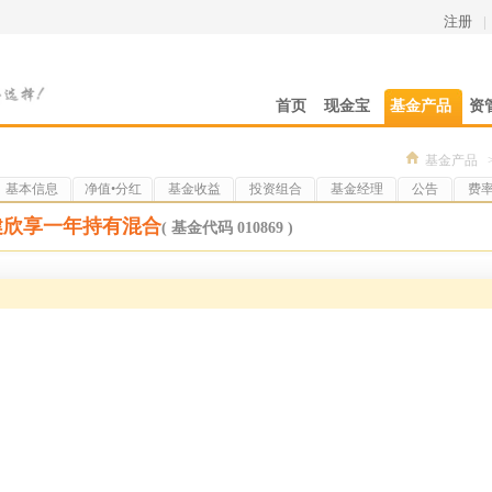
注册
|
首页
现金宝
基金产品
资
基金产品
基本信息
净值•分红
基金收益
投资组合
基金经理
公告
费
健欣享一年持有混合
( 基金代码 010869 )