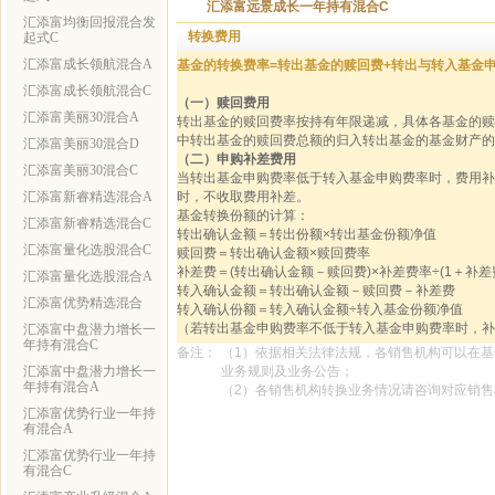
汇添富远景成长一年持有混合C
汇添富均衡回报混合发
转换费用
起式C
汇添富成长领航混合A
基金的转换费率=转出基金的赎回费+转出与转入基金
汇添富成长领航混合C
（一）赎回费用
汇添富美丽30混合A
转出基金的赎回费率按持有年限递减，具体各基金的赎回费
中转出基金的赎回费总额的归入转出基金的基金财产的
汇添富美丽30混合D
（二）申购补差费用
汇添富美丽30混合C
当转出基金申购费率低于转入基金申购费率时，费用补
汇添富新睿精选混合A
时，不收取费用补差。
基金转换份额的计算：
汇添富新睿精选混合C
转出确认金额＝转出份额×转出基金份额净值
汇添富量化选股混合C
赎回费＝转出确认金额×赎回费率
补差费＝(转出确认金额－赎回费)×补差费率÷(1＋补差
汇添富量化选股混合A
转入确认金额＝转出确认金额－赎回费－补差费
汇添富优势精选混合
转入确认份额＝转入确认金额÷转入基金份额净值
（若转出基金申购费率不低于转入基金申购费率时，补
汇添富中盘潜力增长一
年持有混合C
备注：
（1）依据相关法律法规，各销售机构可以在
汇添富中盘潜力增长一
业务规则及业务公告；
年持有混合A
（2）各销售机构转换业务情况请咨询对应销
汇添富优势行业一年持
有混合A
汇添富优势行业一年持
有混合C