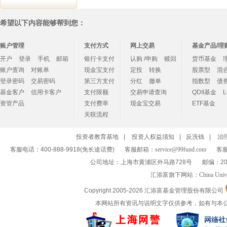
希望以下内容能够帮到您：
账户管理
支付方式
网上交易
基金产品/理
开户
登录
手机
邮箱
银行卡支付
认购 /申购
赎回
货币基金
账户查询
对账单
现金宝支付
定投
转换
股票型
混
登录密码
交易密码
第三方支付
分红
撤单
指数型
债
基金客户
信用卡客户
支付限额
交易申请查询
QDII基金
资管产品
支付费率
现金宝交易
ETF基金
关联流程
投资者教育基地
|
投资人权益须知
|
反洗钱
|
治
客服电话：400-888-9918(免长途话费)
客服邮箱：
service@99fund.com
客服
公司地址：上海市黄浦区外马路728号
邮编：20
汇添富旗下网站：
China Univ
Copyright 2005-
2026 汇添富基金管理股份有限公司
本网站所有资讯与说明文字仅供参考，如有与本