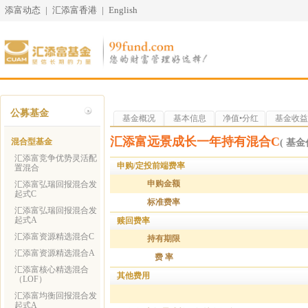
添富动态
|
汇添富香港
|
English
公募基金
基金概况
基本信息
净值•分红
基金收益
汇添富远景成长一年持有混合C
混合型基金
( 基金代
汇添富竞争优势灵活配
申购/定投前端费率
置混合
申购金额
汇添富弘瑞回报混合发
起式C
标准费率
汇添富弘瑞回报混合发
起式A
赎回费率
汇添富资源精选混合C
持有期限
汇添富资源精选混合A
费 率
汇添富核心精选混合
其他费用
（LOF）
汇添富均衡回报混合发
起式A