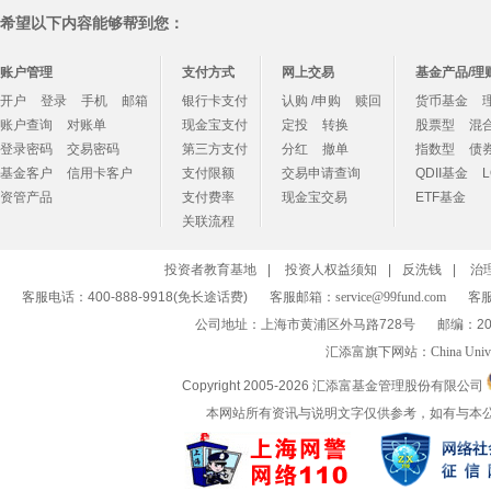
希望以下内容能够帮到您：
账户管理
支付方式
网上交易
基金产品/理
开户
登录
手机
邮箱
银行卡支付
认购 /申购
赎回
货币基金
账户查询
对账单
现金宝支付
定投
转换
股票型
混
登录密码
交易密码
第三方支付
分红
撤单
指数型
债
基金客户
信用卡客户
支付限额
交易申请查询
QDII基金
资管产品
支付费率
现金宝交易
ETF基金
关联流程
投资者教育基地
|
投资人权益须知
|
反洗钱
|
治
客服电话：400-888-9918(免长途话费)
客服邮箱：
service@99fund.com
客服
公司地址：上海市黄浦区外马路728号
邮编：20
汇添富旗下网站：
China Univ
Copyright 2005-
2026 汇添富基金管理股份有限公司
本网站所有资讯与说明文字仅供参考，如有与本