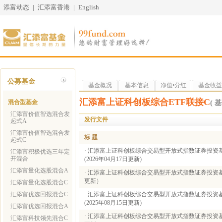
添富动态
|
汇添富香港
|
English
公募基金
基金概况
基本信息
净值•分红
基金收益
汇添富上证科创板综合ETF联接C
混合型基金
( 基
汇添富价值智选混合发
发行文件
起式A
汇添富价值智选混合发
标 题
起式C
·
汇添富上证科创板综合交易型开放式指数证券投资
汇添富积极优选三年定
开混合
(2026年04月17日更新)
汇添富量化选股混合A
·
汇添富上证科创板综合交易型开放式指数证券投资基金
更新）
汇添富量化选股混合C
汇添富优选回报混合C
·
汇添富上证科创板综合交易型开放式指数证券投资
(2025年08月15日更新)
汇添富优选回报混合A
·
汇添富上证科创板综合交易型开放式指数证券投资基金
汇添富科技领先混合C