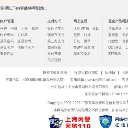
希望以下内容能够帮到您：
账户管理
支付方式
网上交易
基金产品/理
开户
登录
手机
邮箱
银行卡支付
认购 /申购
赎回
货币基金
账户查询
对账单
现金宝支付
定投
转换
股票型
混
登录密码
交易密码
第三方支付
分红
撤单
指数型
债
基金客户
信用卡客户
支付限额
交易申请查询
QDII基金
资管产品
支付费率
现金宝交易
ETF基金
关联流程
投资者教育基地
|
投资人权益须知
|
反洗钱
|
治
客服电话：400-888-9918(免长途话费)
客服邮箱：
service@99fund.com
客服
公司地址：上海市黄浦区外马路728号
邮编：20
汇添富旗下网站：
China Univ
Copyright 2005-
2026 汇添富基金管理股份有限公司
本网站所有资讯与说明文字仅供参考，如有与本