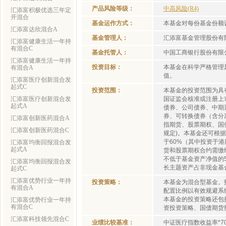
产品风险等级：
中高风险(R4)
汇添富积极优选三年定
开混合
基金运作方式：
本基金对每份基金份额
汇添富达欣混合A
基金管理人：
汇添富基金管理股份有
汇添富健康生活一年持
有混合C
基金托管人：
中国工商银行股份有限
汇添富健康生活一年持
投资目标：
本基金在科学严格管理
有混合A
值。
汇添富医疗创新混合发
起式C
投资范围：
本基金的投资范围为具
汇添富医疗创新混合发
国证监会核准或注册上
起式A
债券、公司债券、中期
券、可转换债券（含分
汇添富创新医药混合A
指期货、股票期权、国
汇添富创新医药混合C
规定)。本基金还可根
于60%（其中投资于
汇添富均衡回报混合发
起式A
货和股票期权合约需缴
不低于基金资产净值的
汇添富均衡回报混合发
长主题资产占非现金基
起式C
汇添富优势行业一年持
投资策略：
本基金为混合型基金。
有混合A
配置比例以有效规避系
本基金的投资策略还包
汇添富优势行业一年持
有混合C
资投资策略、国债期货
汇添富科技领先混合C
业绩比较基准：
中证医疗指数收益率*7