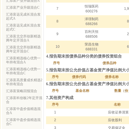
汇添富产业升级混合A
恒瑞医药
汇添富产业升级混合C
7
1,
600276
汇添富远见成长混合发
起式A
泽璟制药
8
8
688266
汇添富远见成长混合发
起式C
百利天恒
9
2
汇添富北交所创新精选
688506
两年定开混合A
荣昌生物
10
6
汇添富北交所创新精选
688331
两年定开混合C
4.报告期末按债券品种分类的债券投资组合
汇添富精选核心优势一
年持有混合A
序号
债券品种
汇添富精选核心优势一
5.报告期末按公允价值占基金资产净值比例大
年持有混合C
序号
债券代码
债券名称
汇添富高质量成长精选2
6.报告期末按公允价值占基金资产净值比例大
年持有混合
序号
基金名称
数量（份
汇添富策略回报混合
7.其他资产构成
汇添富科创板2年定开混
合
序号
名称
汇添富中盘价值精选混
1
应收证券清算
合A
汇添富中盘价值精选混
2
应收股利
合C
3
交易保证金