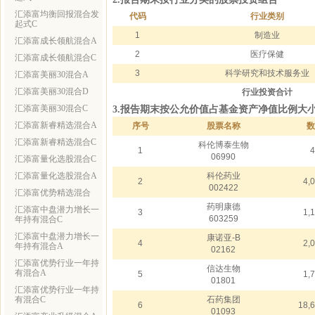
汇添富均衡回报混合发
代码
行业类别
起式C
1
制造业
汇添富成长领航混合A
2
医疗保健
汇添富成长领航混合C
3
科学研究和技术服务业
汇添富美丽30混合A
汇添富美丽30混合D
行业投资合计
汇添富美丽30混合C
3.报告期末按公允价值占基金资产净值比例大
汇添富新睿精选混合A
序号
股票名称
数
汇添富新睿精选混合C
科伦博泰生物
1
4
06990
汇添富量化选股混合C
汇添富量化选股混合A
科伦药业
2
4,
002422
汇添富优势精选混合
药明康德
汇添富中盘潜力增长一
3
1,
603259
年持有混合C
汇添富中盘潜力增长一
康诺亚-B
4
2,
年持有混合A
02162
汇添富优势行业一年持
信达生物
有混合A
5
1,
01801
汇添富优势行业一年持
有混合C
石药集团
6
18,
01093