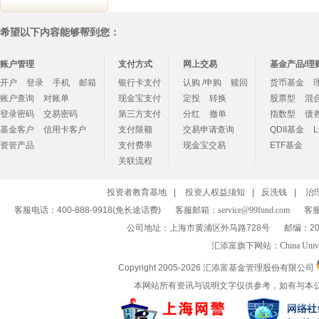
希望以下内容能够帮到您：
账户管理
支付方式
网上交易
基金产品/理
开户
登录
手机
邮箱
银行卡支付
认购 /申购
赎回
货币基金
账户查询
对账单
现金宝支付
定投
转换
股票型
混
登录密码
交易密码
第三方支付
分红
撤单
指数型
债
基金客户
信用卡客户
支付限额
交易申请查询
QDII基金
资管产品
支付费率
现金宝交易
ETF基金
关联流程
投资者教育基地
|
投资人权益须知
|
反洗钱
|
治
客服电话：400-888-9918(免长途话费)
客服邮箱：
service@99fund.com
客服
公司地址：上海市黄浦区外马路728号
邮编：20
汇添富旗下网站：
China Univ
Copyright 2005-
2026 汇添富基金管理股份有限公司
本网站所有资讯与说明文字仅供参考，如有与本