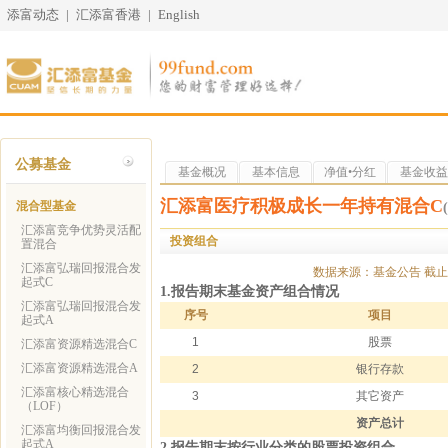
添富动态
|
汇添富香港
|
English
公募基金
基金概况
基本信息
净值•分红
基金收益
汇添富医疗积极成长一年持有混合C
混合型基金
汇添富竞争优势灵活配
投资组合
置混合
汇添富弘瑞回报混合发
数据来源：基金公告
截止
起式C
1.报告期末基金资产组合情况
汇添富弘瑞回报混合发
序号
项目
起式A
1
股票
汇添富资源精选混合C
汇添富资源精选混合A
2
银行存款
汇添富核心精选混合
3
其它资产
（LOF）
资产总计
汇添富均衡回报混合发
起式A
2.报告期末按行业分类的股票投资组合